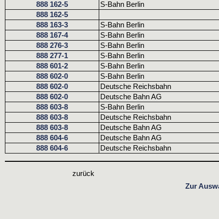
888 162-5
S-Bahn Berlin
888 162-5
888 163-3
S-Bahn Berlin
888 167-4
S-Bahn Berlin
888 276-3
S-Bahn Berlin
888 277-1
S-Bahn Berlin
888 601-2
S-Bahn Berlin
888 602-0
S-Bahn Berlin
888 602-0
Deutsche Reichsbahn
888 602-0
Deutsche Bahn AG
888 603-8
S-Bahn Berlin
888 603-8
Deutsche Reichsbahn
888 603-8
Deutsche Bahn AG
888 604-6
Deutsche Bahn AG
888 604-6
Deutsche Reichsbahn
zurück
Zur Auswa