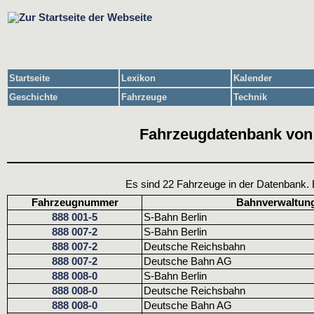
Startseite
Lexikon
Kalender
Geschichte
Fahrzeuge
Technik
Fahrzeugdatenbank von 
Es sind 22 Fahrzeuge in der Datenbank.
Fahrzeugnummer
Bahnverwaltun
888 001-5
S-Bahn Berlin
888 007-2
S-Bahn Berlin
888 007-2
Deutsche Reichsbahn
888 007-2
Deutsche Bahn AG
888 008-0
S-Bahn Berlin
888 008-0
Deutsche Reichsbahn
888 008-0
Deutsche Bahn AG